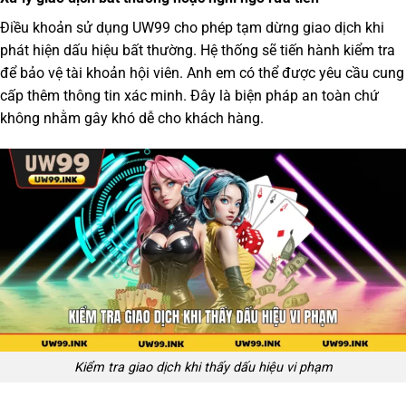
Điều khoản sử dụng UW99
cho phép tạm dừng giao dịch khi
phát hiện dấu hiệu bất thường. Hệ thống sẽ tiến hành kiểm tra
để bảo vệ tài khoản hội viên. Anh em có thể được yêu cầu cung
cấp thêm thông tin xác minh. Đây là biện pháp an toàn chứ
không nhằm gây khó dễ cho khách hàng.
Kiểm tra giao dịch khi thấy dấu hiệu vi phạm