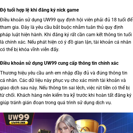
Độ tuổi hợp lệ khi đăng ký nick game
Điều khoản sử dụng UW99
quy định hội viên phải đủ 18 tuổi để
tham gia. Đây là yêu cầu bắt buộc nhằm tuân thủ quy định
pháp luật hiện hành. Khi đăng ký rất cần cam kết thông tin tuổi
là chính xác. Nếu phát hiện có ý đồ gian lận, tài khoản cá nhân
có thể bị khóa vĩnh viễn đấy.
Điều khoản sử dụng UW99 cung cấp thông tin chính xác
Thương hiệu yêu cầu anh em nhập đầy đủ và đúng thông tin
cá nhân. Các dữ liệu này phục vụ cho xác minh tài khoản và
giao dịch sau này. Nếu thông tin sai lệch, việc rút tiền có thể bị
từ chối. Khách hàng nên kiểm tra kỹ trước khi hoàn tất đăng ký
giúp tránh gián đoạn trong quá trình sử dụng dịch vụ.