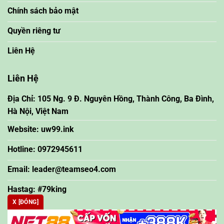
Chính sách bảo mật
Quyền riêng tư
Liên Hệ
Liên Hệ
Địa Chỉ: 105 Ng. 9 Đ. Nguyên Hồng, Thành Công, Ba Đình,
Hà Nội, Việt Nam
Website: uw99.ink
Hotline: 0972945611
Email:
leader@teamseo4.com
Hastag: #79king
X [ĐÓNG]
nhà cái uy tín