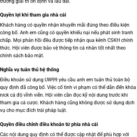
trường giải trí ổn định và lâu dài.
Quyền lợi khi tham gia nhà cái
Khách hàng có quyền nhận khuyến mãi đúng theo điều kiện
công bố. Anh em cũng có quyền khiếu nại nếu phát sinh tranh
chấp. Mọi phản hồi đều được tiếp nhận qua kênh CSKH chính
thức. Hội viên được bảo vệ thông tin cá nhân tốt nhất theo
chính sách bảo mật.
Nghĩa vụ tuân thủ hệ thống
Điều khoản sử dụng UW99
yêu cầu anh em tuân thủ toàn bộ
quy định đã công bố. Việc cố tình vi phạm có thể dẫn đến khóa
nick cá độ vĩnh viễn. Hội viên cần đọc kỹ nội dung trước khi
tham gia cá cược. Khách hàng cũng không được sử dụng dịch
vụ cho mục đích trái pháp luật.
Quyền điều chỉnh điều khoản từ phía nhà cái
Các nội dung quy định có thể được cập nhật để phù hợp với