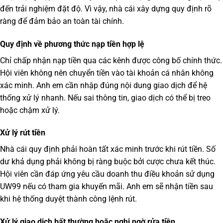
đến trải nghiệm đặt độ. Vì vậy, nhà cái xây dựng quy định rõ
ràng để đảm bảo an toàn tài chính.
Quy định về phương thức nạp tiền hợp lệ
Chỉ chấp nhận nạp tiền qua các kênh được công bố chính thức.
Hội viên không nên chuyển tiền vào tài khoản cá nhân không
xác minh. Anh em cần nhập đúng nội dung giao dịch để hệ
thống xử lý nhanh. Nếu sai thông tin, giao dịch có thể bị treo
hoặc chậm xử lý.
Xử lý rút tiền
Nhà cái quy định phải hoàn tất xác minh trước khi rút tiền. Số
dư khả dụng phải không bị ràng buộc bởi cược chưa kết thúc.
Hội viên cần đáp ứng yêu cầu doanh thu
điều khoản sử dụng
UW99
nếu có tham gia khuyến mãi. Anh em sẽ nhận tiền sau
khi hệ thống duyệt thành công lệnh rút.
Xử lý giao dịch bất thường hoặc nghi ngờ rửa tiền