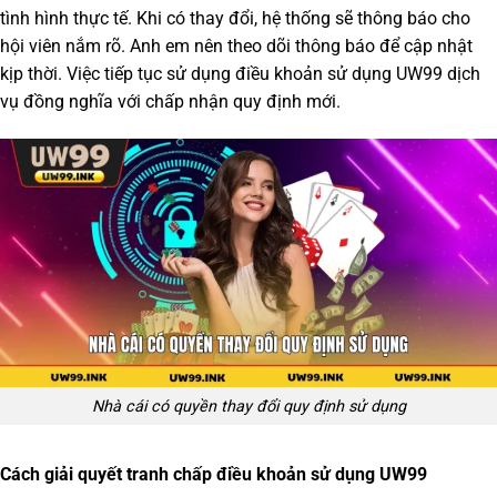
tình hình thực tế. Khi có thay đổi, hệ thống sẽ thông báo cho
hội viên nắm rõ. Anh em nên theo dõi thông báo để cập nhật
kịp thời. Việc tiếp tục sử dụng
điều khoản sử dụng UW99
dịch
vụ đồng nghĩa với chấp nhận quy định mới.
Nhà cái có quyền thay đổi quy định sử dụng
Cách giải quyết tranh chấp điều khoản sử dụng UW99