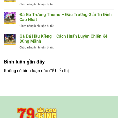
–
Tác
ở
Chức năng bình luận bị tắt
Hướng
Cho
Đăng
Dẫn
Hội
Ký
Đá Gà Trường Thomo – Đấu Trường Giải Trí Đỉnh
Các
Viên
UW99
Bước
Cao Nhất
Nhanh
An
ở
Chức năng bình luận bị tắt
Chóng
Toàn
Đá
Và
Cho
Gà
Gà Đá Hầu Kiềng – Cách Huấn Luyện Chiến Kê
An
Hội
Trường
Toàn
Dũng Mãnh
Viên
Thomo
Cho
ở
Chức năng bình luận bị tắt
–
Hội
Gà
Đấu
Viên
Đá
Trường
Mới
Bình luận gần đây
Hầu
Giải
Kiềng
Trí
–
Không có bình luận nào để hiển thị.
Đỉnh
Cách
Cao
Huấn
Nhất
Luyện
Chiến
Kê
Dũng
Mãnh