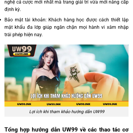
nghệ cá cược mới nhất mà trang giải trí vừa mới nâng cấp
định kỳ.
Bảo mật tài khoản: Khách hàng học được cách thiết lập
mật khẩu đa lớp giúp ngăn chặn mọi hành vi xâm nhập
trái phép hiện nay.
Lợi ích khi tham khảo hướng dẫn UW99
Tổng hợp hướng dẫn UW99 về các thao tác cơ