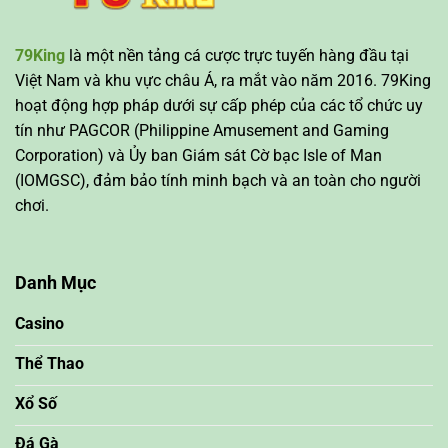
79King
là một nền tảng cá cược trực tuyến hàng đầu tại
Việt Nam và khu vực châu Á, ra mắt vào năm 2016. 79King
hoạt động hợp pháp dưới sự cấp phép của các tổ chức uy
tín như PAGCOR (Philippine Amusement and Gaming
Corporation) và Ủy ban Giám sát Cờ bạc Isle of Man
(IOMGSC), đảm bảo tính minh bạch và an toàn cho người
chơi.
Danh Mục
Casino
Thể Thao
Xổ Số
Đá Gà