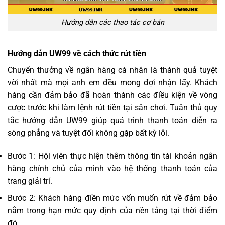
Hướng dẫn các thao tác cơ bản
Hướng dẫn UW99 về cách thức rút tiền
Chuyển thưởng về ngân hàng cá nhân là thành quả tuyệt
vời nhất mà mọi anh em đều mong đợi nhận lấy. Khách
hàng cần đảm bảo đã hoàn thành các điều kiện về vòng
cược trước khi làm lệnh rút tiền tại sân chơi. Tuân thủ quy
tắc
hướng dẫn UW99
giúp quá trình thanh toán diễn ra
sòng phẳng và tuyệt đối không gặp bất kỳ lỗi.
Bước 1: Hội viên thực hiện thêm thông tin tài khoản ngân
hàng chính chủ của mình vào hệ thống thanh toán của
trang giải trí.
Bước 2: Khách hàng điền mức vốn muốn rút về đảm bảo
nằm trong hạn mức quy định của nền tảng tại thời điểm
đó.