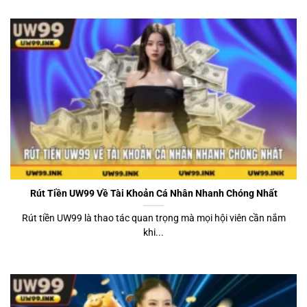
Rút Tiền UW99 Về Tài Khoản Cá Nhân Nhanh Chóng Nhất
Rút tiền UW99 là thao tác quan trọng mà mọi hội viên cần nắm
khi...