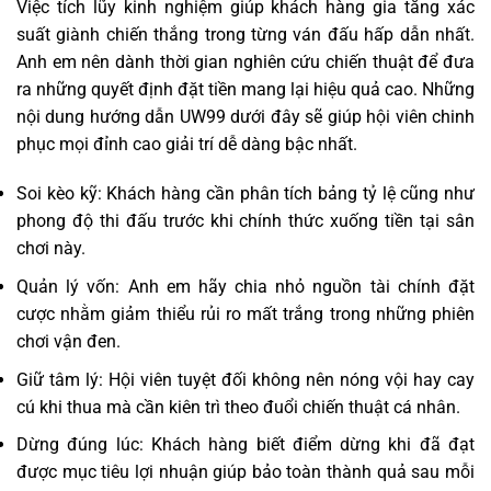
Việc tích lũy kinh nghiệm giúp khách hàng gia tăng xác
suất giành chiến thắng trong từng ván đấu hấp dẫn nhất.
Anh em nên dành thời gian nghiên cứu chiến thuật để đưa
ra những quyết định đặt tiền mang lại hiệu quả cao. Những
nội dung
hướng dẫn UW99
dưới đây sẽ giúp hội viên chinh
phục mọi đỉnh cao giải trí dễ dàng bậc nhất.
Soi kèo kỹ: Khách hàng cần phân tích bảng tỷ lệ cũng như
phong độ thi đấu trước khi chính thức xuống tiền tại sân
chơi này.
Quản lý vốn: Anh em hãy chia nhỏ nguồn tài chính đặt
cược nhằm giảm thiểu rủi ro mất trắng trong những phiên
chơi vận đen.
Giữ tâm lý: Hội viên tuyệt đối không nên nóng vội hay cay
cú khi thua mà cần kiên trì theo đuổi chiến thuật cá nhân.
Dừng đúng lúc: Khách hàng biết điểm dừng khi đã đạt
được mục tiêu lợi nhuận giúp bảo toàn thành quả sau mỗi