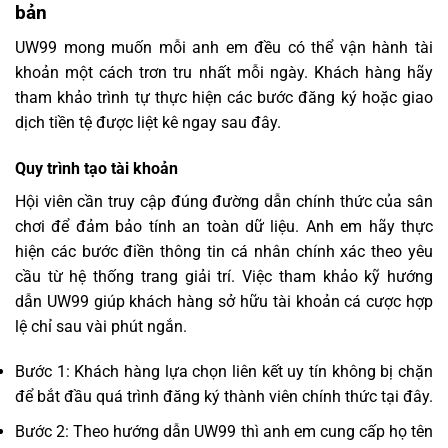
bản
UW99 mong muốn mỗi anh em đều có thể vận hành tài
khoản một cách trơn tru nhất mỗi ngày. Khách hàng hãy
tham khảo trình tự thực hiện các bước đăng ký hoặc giao
dịch tiền tệ được liệt kê ngay sau đây.
Quy trình tạo tài khoản
Hội viên cần truy cập đúng đường dẫn chính thức của sân
chơi để đảm bảo tính an toàn dữ liệu. Anh em hãy thực
hiện các bước điền thông tin cá nhân chính xác theo yêu
cầu từ hệ thống trang giải trí. Việc tham khảo kỹ
hướng
dẫn UW99
giúp khách hàng sở hữu tài khoản cá cược hợp
lệ chỉ sau vài phút ngắn.
Bước 1: Khách hàng lựa chọn liên kết uy tín không bị chặn
để bắt đầu quá trình đăng ký thành viên chính thức tại đây.
Bước 2: Theo
hướng dẫn UW99
thì anh em cung cấp họ tên