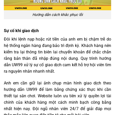
Hướng dẫn cách khắc phục lỗi
Sự cố khi giao dịch
Đôi khi lệnh nạp hoặc rút tiền của anh em bị chậm trễ do
hệ thống ngân hàng đang bảo trì định kỳ. Khách hàng nên
kiểm tra lại thông tin biên lai chuyển khoản để chắc chắn
rằng bản thân đã nhập đúng nội dung. Quy trình
hướng
dẫn UW99
xử lý sự cố giao dịch cam kết hỗ trợ hội viên tìm
ra nguyên nhân nhanh nhất.
Anh em cần giữ lại ảnh chụp màn hình giao dịch theo
hướng dẫn UW99
để làm bằng chứng xác thực khi cần
thiết tại sân chơi. Website luôn ưu tiên xử lý quyền lợi tài
chính của khách hàng một cách minh bạch công bằng
nhất hiện nay. Đội ngũ nhân viên 24/7 để giải đáp mọi