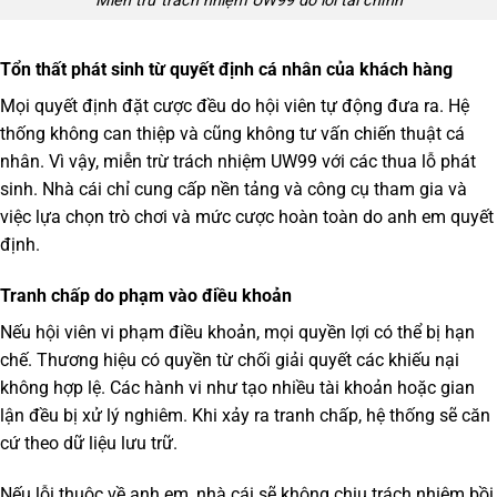
Miễn trừ trách nhiệm UW99 do lỗi tài chính
Tổn thất phát sinh từ quyết định cá nhân của khách hàng
Mọi quyết định đặt cược đều do hội viên tự động đưa ra. Hệ
thống không can thiệp và cũng không tư vấn chiến thuật cá
nhân. Vì vậy,
miễn trừ trách nhiệm UW99
với các thua lỗ phát
sinh. Nhà cái chỉ cung cấp nền tảng và công cụ tham gia và
việc lựa chọn trò chơi và mức cược hoàn toàn do anh em quyết
định.
Tranh chấp do phạm vào điều khoản
Nếu hội viên vi phạm điều khoản, mọi quyền lợi có thể bị hạn
chế. Thương hiệu có quyền từ chối giải quyết các khiếu nại
không hợp lệ. Các hành vi như tạo nhiều tài khoản hoặc gian
lận đều bị xử lý nghiêm. Khi xảy ra tranh chấp, hệ thống sẽ căn
cứ theo dữ liệu lưu trữ.
Nếu lỗi thuộc về anh em, nhà cái sẽ không chịu trách nhiệm bồi