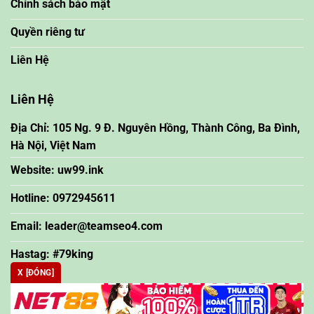
Chính sách bảo mật
Quyền riêng tư
Liên Hệ
Liên Hệ
Địa Chỉ: 105 Ng. 9 Đ. Nguyên Hồng, Thành Công, Ba Đình,
Hà Nội, Việt Nam
Website: uw99.ink
Hotline: 0972945611
Email:
leader@teamseo4.com
Hastag: #79king
X [ĐÓNG]
nhà cái uy tín