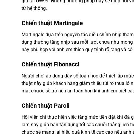
gia tại
UW99
. Những phương pháp này sẽ giúp hội vi
từ hệ thống.
Chiến thuật Martingale
Martingale dựa trên nguyên tắc điều chỉnh nhịp tham
dụng thường tăng nhịp sau mỗi lượt chưa như mong m
này phù hợp với anh em thích quy trình rõ ràng và có 
Chiến thuật Fibonacci
Người chơi áp dụng dãy số toán học để thiết lập mức
thuật này giúp khách hàng giảm thiểu rủi ro thua lỗ
mạt chược
sẽ trở nên an toàn hơn khi anh em biết các
Chiến thuật Paroli
Hội viên chỉ thực hiện việc tăng mức tiền đặt khi đ
làm này giúp bạn tận dụng tốt các chuỗi thắng liên t
chược
sẽ mang lại hiệu quả kinh tế cực cao nếu anh 