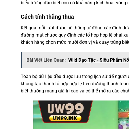
biểu tượng đặc biệt còn có khả năng kích hoạt vòng
Cách tính thắng thua
Kết quả mỗi lượt được hệ thống tự động xác định dự
đường mạt chược
quy định các tổ hợp hợp lệ phải xuất
khách hàng chọn mức mười đơn vị và quay trúng biể
Bài Viết Liên Quan:
Wild Đạo Tặc - Siêu Phẩm N
Toàn bộ dữ liệu đều được lưu trong lịch sử để người 
không tạo thành tổ hợp hợp lệ trên đường thanh toá
biệt thường mang giá trị cao và có thể mở ra các chu