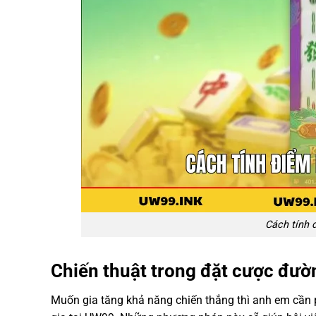
Cách tính 
Chiến thuật trong đặt cược đườ
Muốn gia tăng khả năng chiến thắng thì anh em cần 