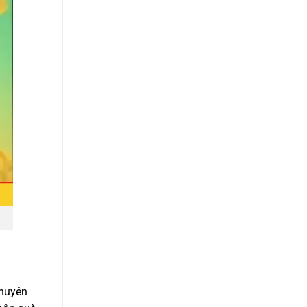
chuyên