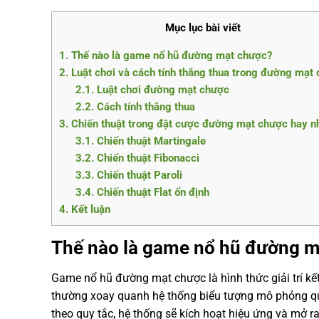
Mục lục bài viết
1.
Thế nào là game nổ hũ đường mạt chược?
2.
Luật chơi và cách tính thắng thua trong đường mạt
2.1.
Luật chơi đường mạt chược
2.2.
Cách tính thắng thua
3.
Chiến thuật trong đặt cược đường mạt chược hay n
3.1.
Chiến thuật Martingale
3.2.
Chiến thuật Fibonacci
3.3.
Chiến thuật Paroli
3.4.
Chiến thuật Flat ổn định
4.
Kết luận
Thế nào là game nổ hũ đường 
Game nổ hũ
đường mạt chược
là hình thức giải trí 
thường xoay quanh hệ thống biểu tượng mô phỏng quâ
theo quy tắc, hệ thống sẽ kích hoạt hiệu ứng và mở ra