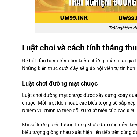
Trải nghiệm đ
Luật chơi và cách tính thắng t
Để bắt đầu hành trình tìm kiếm những phần quà giá t
Những kiến thức dưới đây sẽ giúp hội viên tự tin hơ
Luật chơi đường mạt chược
Luật chơi
đường mạt chược
được xây dựng xoay quan
chược. Mỗi lượt kích hoạt, các biểu tượng sẽ sắp xế
Nhiệm vụ chính là theo dõi sự xuất hiện của các biể
Khi số lượng biểu tượng trùng khớp đáp ứng điều kiện
biểu tượng giống nhau xuất hiện liên tiếp trên cùng 