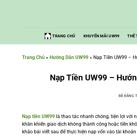
Chuyển
đến
nội
dung
TRANG CHỦ
KHUYẾN MÃI UW99
THỂ 
Trang Chủ
»
Hướng Dẫn UW99
»
Nạp Tiền UW99 – H
Nạp Tiền UW99 – Hướng
ĐÃ ĐĂNG 
Nạp tiền UW99
là thao tác nhanh chóng, tiện lợi với 
khăn khiến giao dịch không thành công hoặc tiền khô
khảo bài viết sau để thực hiện nạp vốn vào tài kho