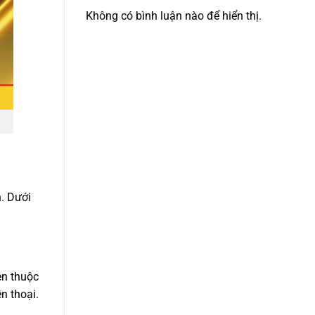
–
Cao
Không có bình luận nào để hiển thị.
Cách
Nhất
Huấn
Luyện
Chiến
Kê
Dũng
Mãnh
h. Dưới
en thuộc
n thoại.