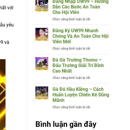
Đăng Nhập UW99 – Hướng
UW99
Nhanh
Dẫn Các Bước An Toàn
hất với
–
Chóng
Cho Hội Viên
Hướng
Nhất
ở
Chức năng bình luận bị tắt
Dẫn
mẫu yêu
Đăng
Từng
Nhập
Thao
Đăng Ký UW99 Nhanh
UW99
Tác
Chóng Và An Toàn Cho Hội
–
Cho
Viên Mới
99
và
Hướng
Hội
ở
Chức năng bình luận bị tắt
Dẫn
Viên
Đăng
Các
Ký
Bước
Đá Gà Trường Thomo –
UW99
An
Đấu Trường Giải Trí Đỉnh
Nhanh
Toàn
Cao Nhất
Chóng
Cho
ở
Chức năng bình luận bị tắt
Và
Hội
Đá
An
Viên
Gà
Toàn
Gà Đá Hầu Kiềng – Cách
Trường
Cho
Huấn Luyện Chiến Kê Dũng
Thomo
Hội
Mãnh
–
Viên
ở
Chức năng bình luận bị tắt
Đấu
Mới
Gà
Trường
Đá
Giải
Bình luận gần đây
Hầu
Trí
Kiềng
Đỉnh