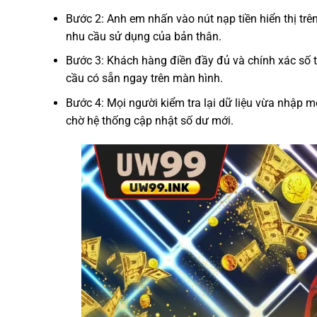
Bước 2: Anh em nhấn vào nút nạp tiền hiển thị tr
nhu cầu sử dụng của bản thân.
Bước 3: Khách hàng điền đầy đủ và chính xác số t
cầu có sẵn ngay trên màn hình.
Bước 4: Mọi người kiểm tra lại dữ liệu vừa nhập m
chờ hệ thống cập nhật số dư mới.