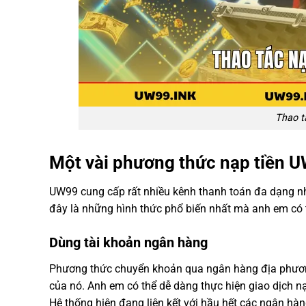
Thao t
Một vài phương thức nạp tiền U
UW99 cung cấp rất nhiều kênh thanh toán đa dạng nhằ
đây là những hình thức phổ biến nhất mà anh em có 
Dùng tài khoản ngân hàng
Phương thức chuyển khoản qua ngân hàng địa phương 
của nó. Anh em có thể dễ dàng thực hiện giao dịch
n
Hệ thống hiện đang liên kết với hầu hết các ngân hàn