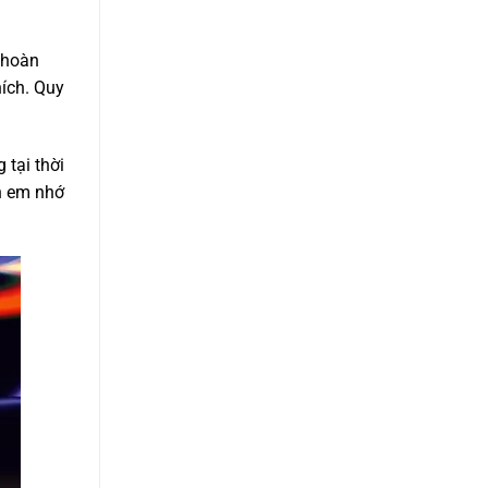
 hoàn
hích. Quy
 tại thời
h em nhớ