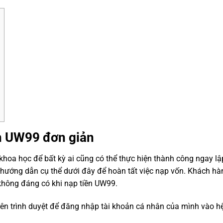
ền UW99 đơn giản
 khoa học để bất kỳ ai cũng có thể thực hiện thành công ngay lậ
 hướng dẫn cụ thể dưới đây để hoàn tất việc nạp vốn. Khách hà
 không đáng có khi
nạp tiền UW99.
rên trình duyệt để đăng nhập tài khoản cá nhân của mình vào h