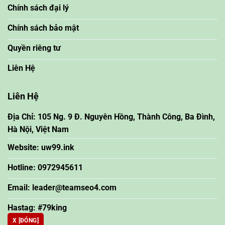
Chính sách đại lý
Chính sách bảo mật
Quyền riêng tư
Liên Hệ
Liên Hệ
Địa Chỉ: 105 Ng. 9 Đ. Nguyên Hồng, Thành Công, Ba Đình,
Hà Nội, Việt Nam
Website: uw99.ink
Hotline: 0972945611
Email:
leader@teamseo4.com
Hastag: #79king
X [ĐÓNG]