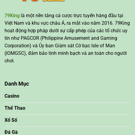
79King
là một nền tảng cá cược trực tuyến hàng đầu tại
Việt Nam và khu vực châu Á, ra mắt vào năm 2016. 79King
hoạt động hợp pháp dưới sự cấp phép của các tổ chức uy
tín như PAGCOR (Philippine Amusement and Gaming
Corporation) và Ủy ban Giám sát Cờ bạc Isle of Man
(IOMGSC), đảm bảo tính minh bạch và an toàn cho người
chơi.
Danh Mục
Casino
Thể Thao
Xổ Số
Đá Gà