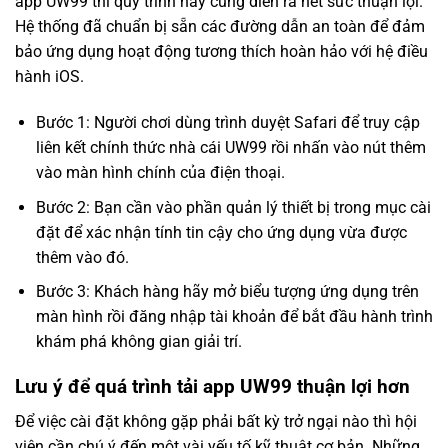
app UW99
thì quy trình này cũng diễn ra hết sức thuận lợi.
Hệ thống đã chuẩn bị sẵn các đường dẫn an toàn để đảm
bảo ứng dụng hoạt động tương thích hoàn hảo với hệ điều
hành iOS.
Bước 1: Người chơi dùng trình duyệt Safari để truy cập
liên kết chính thức nhà cái
UW99
rồi nhấn vào nút thêm
vào màn hình chính của điện thoại.
Bước 2: Bạn cần vào phần quản lý thiết bị trong mục cài
đặt để xác nhận tính tin cậy cho ứng dụng vừa được
thêm vào đó.
Bước 3: Khách hàng hãy mở biểu tượng ứng dụng trên
màn hình rồi đăng nhập tài khoản để bắt đầu hành trình
khám phá không gian giải trí.
Lưu ý để quá trình tải app UW99 thuận lợi hơn
Để việc cài đặt không gặp phải bất kỳ trở ngại nào thì hội
viên cần chú ý đến một vài yếu tố kỹ thuật cơ bản. Những