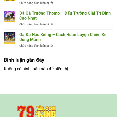
ở
Chức năng bình luận bị tắt
Hướng
Cho
Đăng
Dẫn
Hội
Ký
Đá Gà Trường Thomo – Đấu Trường Giải Trí Đỉnh
Các
Viên
UW99
Bước
Cao Nhất
Nhanh
An
ở
Chức năng bình luận bị tắt
Chóng
Toàn
Đá
Và
Cho
Gà
Gà Đá Hầu Kiềng – Cách Huấn Luyện Chiến Kê
An
Hội
Trường
Toàn
Dũng Mãnh
Viên
Thomo
Cho
ở
Chức năng bình luận bị tắt
–
Hội
Gà
Đấu
Viên
Đá
Trường
Mới
Bình luận gần đây
Hầu
Giải
Kiềng
Trí
–
Không có bình luận nào để hiển thị.
Đỉnh
Cách
Cao
Huấn
Nhất
Luyện
Chiến
Kê
Dũng
Mãnh