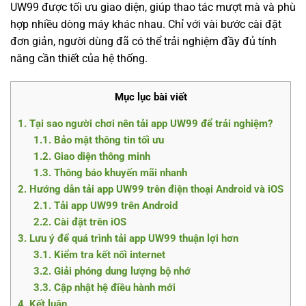
UW99
được tối ưu giao diện, giúp thao tác mượt mà và phù
hợp nhiều dòng máy khác nhau. Chỉ với vài bước cài đặt
đơn giản, người dùng đã có thể trải nghiệm đầy đủ tính
năng cần thiết của hệ thống.
Mục lục bài viết
1.
Tại sao người chơi nên tải app UW99 để trải nghiệm?
1.1.
Bảo mật thông tin tối ưu
1.2.
Giao diện thông minh
1.3.
Thông báo khuyến mãi nhanh
2.
Hướng dẫn tải app UW99 trên điện thoại Android và iOS
2.1.
Tải app UW99 trên Android
2.2.
Cài đặt trên iOS
3.
Lưu ý để quá trình tải app UW99 thuận lợi hơn
3.1.
Kiểm tra kết nối internet
3.2.
Giải phóng dung lượng bộ nhớ
3.3.
Cập nhật hệ điều hành mới
4.
Kết luận