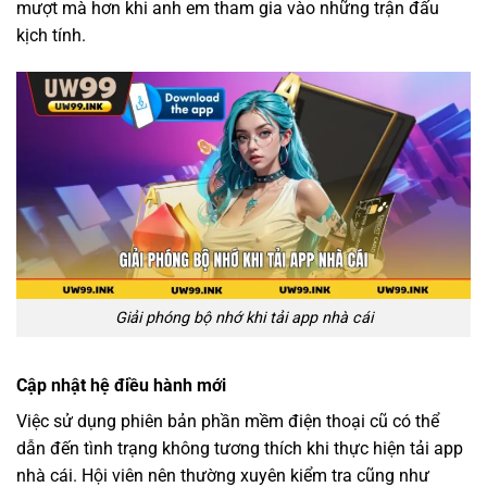
mượt mà hơn khi anh em tham gia vào những trận đấu
kịch tính.
Giải phóng bộ nhớ khi tải app nhà cái
Cập nhật hệ điều hành mới
Việc sử dụng phiên bản phần mềm điện thoại cũ có thể
dẫn đến tình trạng không tương thích khi thực hiện tải app
nhà cái. Hội viên nên thường xuyên kiểm tra cũng như