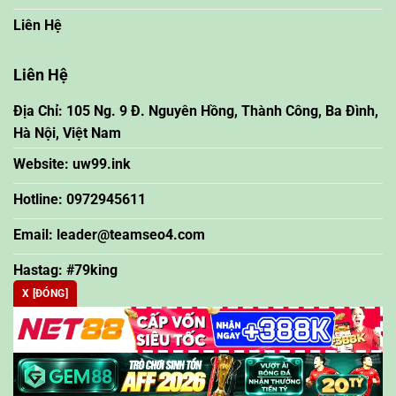
Liên Hệ
Liên Hệ
Địa Chỉ: 105 Ng. 9 Đ. Nguyên Hồng, Thành Công, Ba Đình,
Hà Nội, Việt Nam
Website: uw99.ink
Hotline: 0972945611
Email:
leader@teamseo4.com
Hastag: #79king
X [ĐÓNG]
nhà cái uy tín