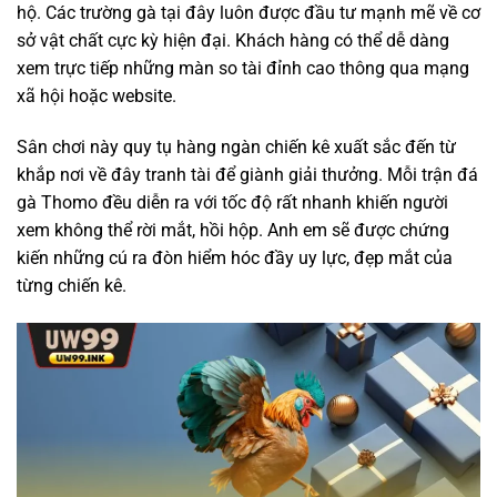
hộ. Các trường gà tại đây luôn được đầu tư mạnh mẽ về cơ
sở vật chất cực kỳ hiện đại. Khách hàng có thể dễ dàng
xem trực tiếp những màn so tài đỉnh cao thông qua mạng
xã hội hoặc website.
Sân chơi này quy tụ hàng ngàn chiến kê xuất sắc đến từ
khắp nơi về đây tranh tài để giành giải thưởng. Mỗi trận
đá
gà Thomo
đều diễn ra với tốc độ rất nhanh khiến người
xem không thể rời mắt, hồi hộp. Anh em sẽ được chứng
kiến những cú ra đòn hiểm hóc đầy uy lực, đẹp mắt của
từng chiến kê.