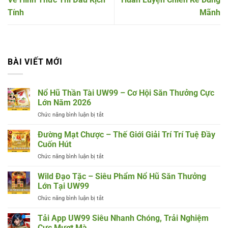
Tính
Mãnh
BÀI VIẾT MỚI
Nổ Hũ Thần Tài UW99 – Cơ Hội Săn Thưởng Cực
Lớn Năm 2026
ở
Chức năng bình luận bị tắt
Nổ
Hũ
Đường Mạt Chược – Thế Giới Giải Trí Trí Tuệ Đầy
Thần
Cuốn Hút
Tài
ở
Chức năng bình luận bị tắt
UW99
Đường
–
Mạt
Wild Đạo Tặc – Siêu Phẩm Nổ Hũ Săn Thưởng
Cơ
Chược
Hội
Lớn Tại UW99
–
Săn
ở
Chức năng bình luận bị tắt
Thế
Thưởng
Wild
Giới
Cực
Đạo
Tải App UW99 Siêu Nhanh Chóng, Trải Nghiệm
Giải
Lớn
Tặc
Trí
Cực Mượt Mà
Năm