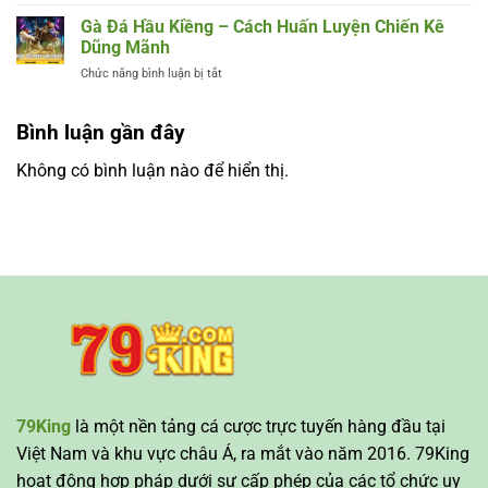
Đá
Và
Cho
Gà
Gà Đá Hầu Kiềng – Cách Huấn Luyện Chiến Kê
An
Hội
Trường
Toàn
Dũng Mãnh
Viên
Thomo
Cho
ở
Chức năng bình luận bị tắt
–
Hội
Gà
Đấu
Viên
Đá
Trường
Mới
Bình luận gần đây
Hầu
Giải
Kiềng
Trí
–
Không có bình luận nào để hiển thị.
Đỉnh
Cách
Cao
Huấn
Nhất
Luyện
Chiến
Kê
Dũng
Mãnh
79King
là một nền tảng cá cược trực tuyến hàng đầu tại
Việt Nam và khu vực châu Á, ra mắt vào năm 2016. 79King
hoạt động hợp pháp dưới sự cấp phép của các tổ chức uy