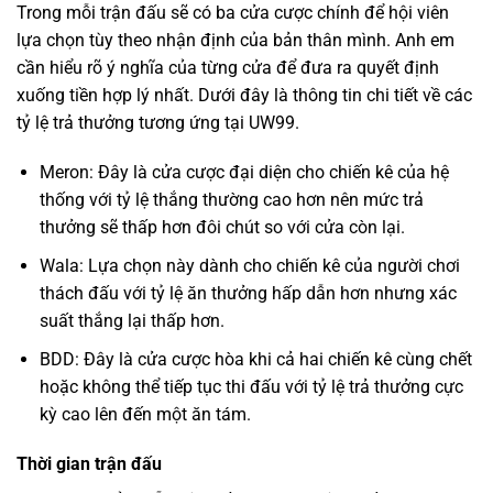
Trong mỗi trận đấu sẽ có ba cửa cược chính để hội viên
lựa chọn tùy theo nhận định của bản thân mình. Anh em
cần hiểu rõ ý nghĩa của từng cửa để đưa ra quyết định
xuống tiền hợp lý nhất. Dưới đây là thông tin chi tiết về các
tỷ lệ trả thưởng tương ứng tại UW99.
Meron: Đây là cửa cược đại diện cho chiến kê của hệ
thống với tỷ lệ thắng thường cao hơn nên mức trả
thưởng sẽ thấp hơn đôi chút so với cửa còn lại.
Wala: Lựa chọn này dành cho chiến kê của người chơi
thách đấu với tỷ lệ ăn thưởng hấp dẫn hơn nhưng xác
suất thắng lại thấp hơn.
BDD: Đây là cửa cược hòa khi cả hai chiến kê cùng chết
hoặc không thể tiếp tục thi đấu với tỷ lệ trả thưởng cực
kỳ cao lên đến một ăn tám.
Thời gian trận đấu