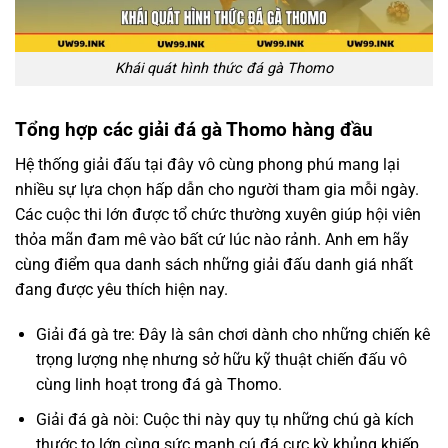
Khái quát hình thức đá gà Thomo
Tổng hợp các giải đá gà Thomo hàng đầu
Hệ thống giải đấu tại đây vô cùng phong phú mang lại
nhiều sự lựa chọn hấp dẫn cho người tham gia mỗi ngày.
Các cuộc thi lớn được tổ chức thường xuyên giúp hội viên
thỏa mãn đam mê vào bất cứ lúc nào rảnh. Anh em hãy
cùng điểm qua danh sách những giải đấu danh giá nhất
đang được yêu thích hiện nay.
Giải đá gà tre: Đây là sân chơi dành cho những chiến kê
trọng lượng nhẹ nhưng sở hữu kỹ thuật chiến đấu vô
cùng linh hoạt trong
đá gà Thomo
.
Giải đá gà nòi: Cuộc thi này quy tụ những chú gà kích
thước to lớn cùng sức mạnh cú đá cực kỳ khủng khiếp