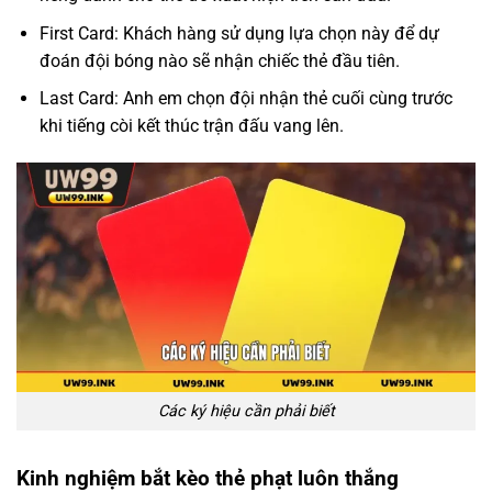
First Card: Khách hàng sử dụng lựa chọn này để dự
đoán đội bóng nào sẽ nhận chiếc thẻ đầu tiên.
Last Card: Anh em chọn đội nhận thẻ cuối cùng trước
khi tiếng còi kết thúc trận đấu vang lên.
Các ký hiệu cần phải biết
Kinh nghiệm bắt kèo thẻ phạt luôn thắng