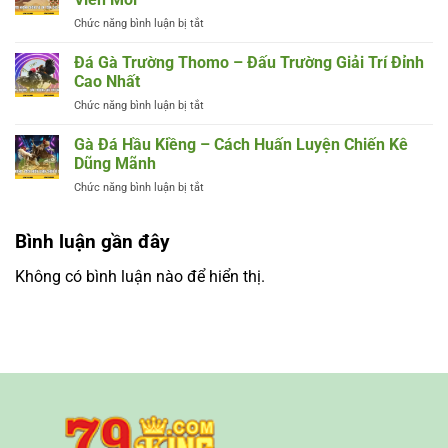
–
Tác
ở
Chức năng bình luận bị tắt
Hướng
Cho
Đăng
Dẫn
Hội
Ký
Đá Gà Trường Thomo – Đấu Trường Giải Trí Đỉnh
Các
Viên
UW99
Bước
Cao Nhất
Nhanh
An
ở
Chức năng bình luận bị tắt
Chóng
Toàn
Đá
Và
Cho
Gà
Gà Đá Hầu Kiềng – Cách Huấn Luyện Chiến Kê
An
Hội
Trường
Toàn
Dũng Mãnh
Viên
Thomo
Cho
ở
Chức năng bình luận bị tắt
–
Hội
Gà
Đấu
Viên
Đá
Trường
Mới
Bình luận gần đây
Hầu
Giải
Kiềng
Trí
–
Không có bình luận nào để hiển thị.
Đỉnh
Cách
Cao
Huấn
Nhất
Luyện
Chiến
Kê
Dũng
Mãnh