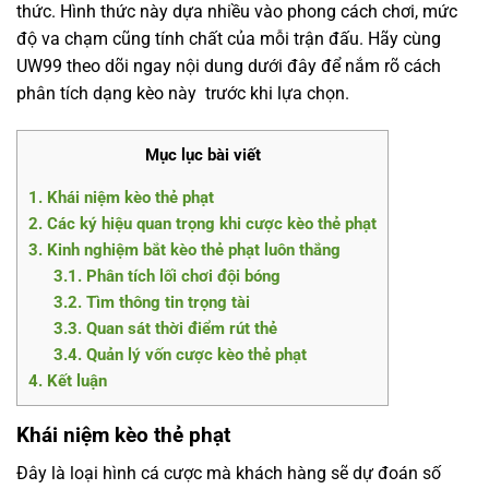
thức. Hình thức này dựa nhiều vào phong cách chơi, mức
độ va chạm cũng tính chất của mỗi trận đấu. Hãy cùng
UW99 theo dõi ngay nội dung dưới đây để nắm rõ cách
phân tích dạng kèo này trước khi lựa chọn.
Mục lục bài viết
1.
Khái niệm kèo thẻ phạt
2.
Các ký hiệu quan trọng khi cược kèo thẻ phạt
3.
Kinh nghiệm bắt kèo thẻ phạt luôn thắng
3.1.
Phân tích lối chơi đội bóng
3.2.
Tìm thông tin trọng tài
3.3.
Quan sát thời điểm rút thẻ
3.4.
Quản lý vốn cược kèo thẻ phạt
4.
Kết luận
Khái niệm kèo thẻ phạt
Đây là loại hình cá cược mà khách hàng sẽ dự đoán số