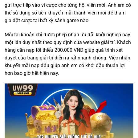
gửi trực tiếp vào ví cược cho từng hội viên mới. Anh em có
thể sử dụng số tiền
khuyến mãi thành viên mới
để tham
gia đặt cược tại bất kỳ sảnh game nào.
Mỗi tài khoản chỉ được phép nhận ưu đãi khởi nghiệp này
một lần duy nhất theo quy định của website giải trí. Khách
hàng cần nạp tối thiểu 200.000 VNĐ giúp quá trình xét
duyệt của trang giải trí diễn ra rất nhanh chóng. Việc nhận
khuyến mãi nạp đầu giúp anh em có khởi đầu thuận lợi
hơn bao giờ hết hiện nay.