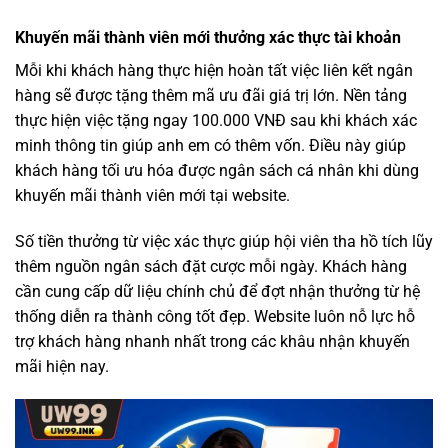
Khuyến mãi thành viên mới thưởng xác thực tài khoản
Mỗi khi khách hàng thực hiện hoàn tất việc liên kết ngân
hàng sẽ được tặng thêm mã ưu đãi giá trị lớn. Nền tảng
thực hiện việc tặng ngay 100.000 VNĐ sau khi khách xác
minh thông tin giúp anh em có thêm vốn. Điều này giúp
khách hàng tối ưu hóa được ngân sách cá nhân khi dùng
khuyến mãi thành viên mới
tại website.
Số tiền thưởng từ việc xác thực giúp hội viên tha hồ tích lũy
thêm nguồn ngân sách đặt cược mỗi ngày. Khách hàng
cần cung cấp dữ liệu chính chủ để đợt nhận thưởng từ hệ
thống diễn ra thành công tốt đẹp. Website luôn nỗ lực hỗ
trợ khách hàng nhanh nhất trong các khâu nhận khuyến
mãi hiện nay.