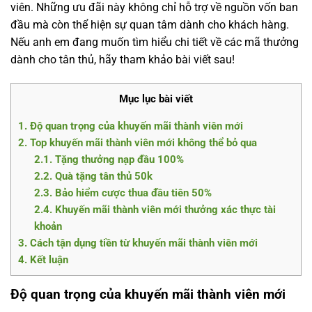
viên. Những ưu đãi này không chỉ hỗ trợ về nguồn vốn ban
đầu mà còn thể hiện sự quan tâm dành cho khách hàng.
Nếu anh em đang muốn tìm hiểu chi tiết về các mã thưởng
dành cho tân thủ, hãy tham khảo bài viết sau!
Mục lục bài viết
1.
Độ quan trọng của khuyến mãi thành viên mới
2.
Top khuyến mãi thành viên mới không thể bỏ qua
2.1.
Tặng thưởng nạp đầu 100%
2.2.
Quà tặng tân thủ 50k
2.3.
Bảo hiểm cược thua đầu tiên 50%
2.4.
Khuyến mãi thành viên mới thưởng xác thực tài
khoản
3.
Cách tận dụng tiền từ khuyến mãi thành viên mới
4.
Kết luận
Độ quan trọng của khuyến mãi thành viên mới