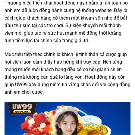
Thương hiệu triển khai hoạt động này nhằm tri ân toàn bộ
anh em đã luôn đồng hành cùng hệ thống website. Đây là
cách giúp khách hàng có thêm một khoản vốn nhỏ để bắt
đầu thử sức tại các trò chơi. Sự kiện
khuyến mãi thành
viên mới
giúp tạo ra sức hút mạnh mẽ đồng thời khẳng
định tiềm lực tài chính của trang giải trí.
Mục tiêu tiếp theo chính là khích lệ tinh thần cá cược giúp
hội viên luôn cảm thấy hào hứng khi truy cập. Nền tảng
mong muốn mỗi khách hàng đều có cơ hội giành chiến
thắng mà không cần quá lo lắng vốn. Hoạt động này còn
giúp UW99 xây dựng niềm tin vững chắc đối với cộng đồng
anh em chơi cược.