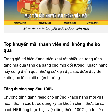
Mục tiêu của khuyến mãi thành viên mới
Top khuyến mãi thành viên mới không thể bỏ
qua
Trang giải trí hiện đang triển khai rất nhiều chương trình
tặng mã quà tặng đa dạng cho mọi đối tượng. Khách hàng
hãy cùng điểm qua những sự kiện đặc sắc dưới đây để
không bỏ lỡ cơ hội nhận thưởng.
Tặng thưởng nạp đầu 100%
Chương trình dành riêng cho những khách hàng mới vừa
hoàn thành các bước đăng ký tài khoản chính thức tại sân
chơi. Hệ thống thực hiện việc tặng thêm 100% giá trị tiền