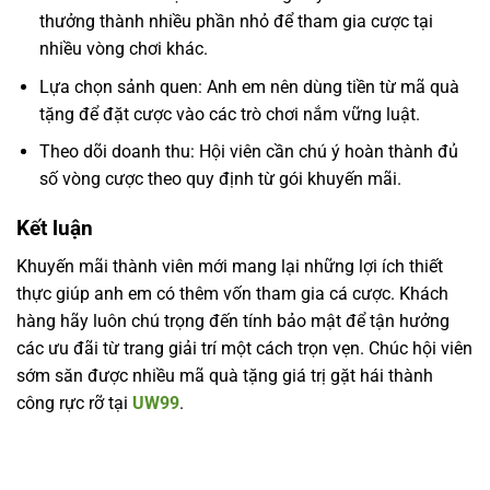
thưởng thành nhiều phần nhỏ để tham gia cược tại
nhiều vòng chơi khác.
Lựa chọn sảnh quen: Anh em nên dùng tiền từ mã quà
tặng để đặt cược vào các trò chơi nắm vững luật.
Theo dõi doanh thu: Hội viên cần chú ý hoàn thành đủ
số vòng cược theo quy định từ gói khuyến mãi.
Kết luận
Khuyến mãi thành viên mới
mang lại những lợi ích thiết
thực giúp anh em có thêm vốn tham gia cá cược. Khách
hàng hãy luôn chú trọng đến tính bảo mật để tận hưởng
các ưu đãi từ trang giải trí một cách trọn vẹn. Chúc hội viên
sớm săn được nhiều mã quà tặng giá trị gặt hái thành
công rực rỡ tại
UW99
.