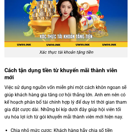
Xác thực tài khoản tặng tiền
Cách tận dụng tiền từ khuyến mãi thành viên
mới
Việc sử dụng nguồn vốn miễn phí một cách khôn ngoan sẽ
giúp khách hàng gia tăng cơ hội thắng lớn. Anh em nên có
kế hoạch phân bổ tài chính hợp lý để duy trì thời gian tham
gia đặt cược dài. Những bí kíp dưới đây giúp hội viên tối
ưu hóa lợi ích từ gói
khuyến mãi thành viên mới
hiện nay.
Chia nhỏ mức cược: Khách hàng hãy chia số tiền