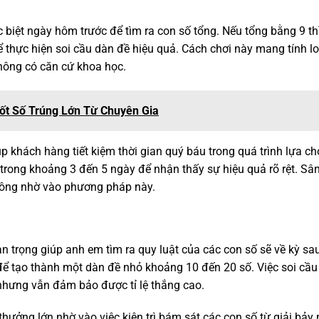
 biệt ngày hôm trước để tìm ra con số tổng. Nếu tổng bằng 9 t
ể thực hiện
soi cầu dàn đề
hiệu quả. Cách chơi này mang tính lo
không có căn cứ khoa học.
hốt Số Trúng Lớn Từ Chuyên Gia
 khách hàng tiết kiệm thời gian quý báu trong quá trình lựa c
rong khoảng 3 đến 5 ngày để nhận thấy sự hiệu quả rõ rệt. Sân
công nhờ vào phương pháp này.
 trọng giúp anh em tìm ra quy luật của các con số sẽ về kỳ sau
y để tạo thành một dàn đề nhỏ khoảng 10 đến 20 số. Việc
soi cầu
nhưng vẫn đảm bảo được tỉ lệ thắng cao.
hưởng lớn nhờ vào việc kiên trì bám sát các con số từ giải bảy