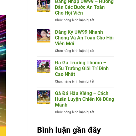
Đăng Nhập UW99 – Hướng
UW99
Nhanh
Dẫn Các Bước An Toàn
–
Chóng
Cho Hội Viên
Hướng
Nhất
ở
Chức năng bình luận bị tắt
Dẫn
Đăng
Từng
Nhập
Thao
Đăng Ký UW99 Nhanh
UW99
Tác
Chóng Và An Toàn Cho Hội
–
Cho
Viên Mới
Hướng
Hội
ở
Chức năng bình luận bị tắt
Dẫn
Viên
Đăng
Các
Ký
Bước
Đá Gà Trường Thomo –
UW99
An
Đấu Trường Giải Trí Đỉnh
Nhanh
Toàn
Cao Nhất
Chóng
Cho
ở
Chức năng bình luận bị tắt
Và
Hội
Đá
An
Viên
Gà
Toàn
Gà Đá Hầu Kiềng – Cách
Trường
Cho
Huấn Luyện Chiến Kê Dũng
Thomo
Hội
Mãnh
–
Viên
ở
Chức năng bình luận bị tắt
Đấu
Mới
Gà
Trường
Đá
Giải
Bình luận gần đây
Hầu
Trí
Kiềng
Đỉnh