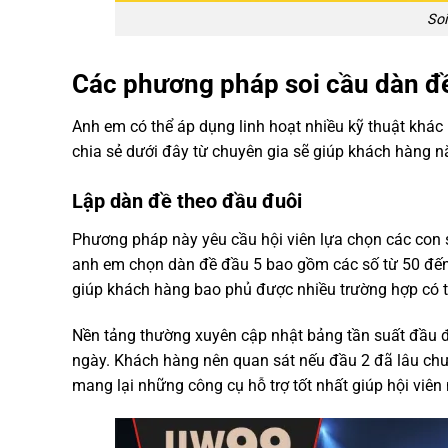
Soi
Các phương pháp soi cầu dàn đ
Anh em có thể áp dụng linh hoạt nhiều kỹ thuật kh
chia sẻ dưới đây từ chuyên gia sẽ giúp khách hàng n
Lập dàn đề theo đầu đuôi
Phương pháp này yêu cầu hội viên lựa chọn các con 
anh em chọn dàn đề đầu 5 bao gồm các số từ 50 đế
giúp khách hàng bao phủ được nhiều trường hợp có t
Nền tảng thường xuyên cập nhật bảng tần suất đầu đ
ngày. Khách hàng nên quan sát nếu đầu 2 đã lâu chưa
mang lại những công cụ hỗ trợ tốt nhất giúp hội viên