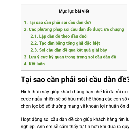
Mục lục bài viết
1.
Tại sao cần phải soi cầu dàn đề?
2.
Các phương pháp soi cầu dàn đề được ưa chuộng
2.1.
Lập dàn đề theo đầu đuôi
2.2.
Tạo dàn bằng tổng giải đặc biệt
2.3.
Soi cầu dàn đề qua kết quả giải bảy
3.
Lưu ý cực kỳ quan trọng trong soi cầu dàn đề
4.
Kết luận
Tại sao cần phải soi cầu dàn đề
Hình thức này giúp khách hàng hạn chế tối đa rủi ro
cược ngẫu nhiên sẽ sở hữu một hệ thống các con số 
chọn lọc bộ số thường mang về khoản lợi nhuận ổn 
Hoạt động
soi cầu dàn đề
còn giúp khách hàng rèn lu
nghiệp. Anh em sẽ cảm thấy tự tin hơn khi đưa ra qu