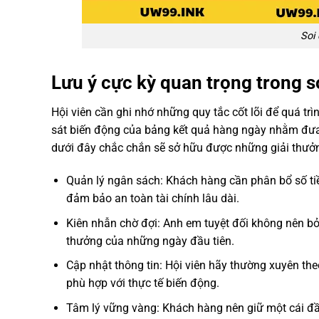
Soi
Lưu ý cực kỳ quan trọng trong s
Hội viên cần ghi nhớ những quy tắc cốt lõi để quá tr
sát biến động của bảng kết quả hàng ngày nhằm đưa
dưới đây chắc chắn sẽ sở hữu được những giải thưởng
Quản lý ngân sách: Khách hàng cần phân bổ số ti
đảm bảo an toàn tài chính lâu dài.
Kiên nhẫn chờ đợi: Anh em tuyệt đối không nên bỏ
thưởng của những ngày đầu tiên.
Cập nhật thông tin: Hội viên hãy thường xuyên the
phù hợp với thực tế biến động.
Tâm lý vững vàng: Khách hàng nên giữ một cái đầ