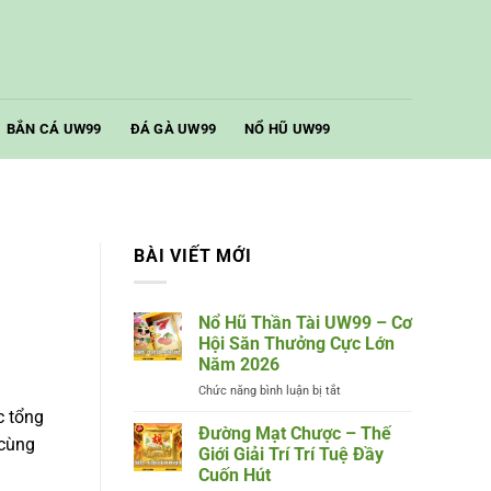
BẮN CÁ UW99
ĐÁ GÀ UW99
NỔ HŨ UW99
BÀI VIẾT MỚI
Nổ Hũ Thần Tài UW99 – Cơ
Hội Săn Thưởng Cực Lớn
Năm 2026
ở
Chức năng bình luận bị tắt
Nổ
c tổng
Hũ
Đường Mạt Chược – Thế
 cùng
Thần
Giới Giải Trí Trí Tuệ Đầy
Tài
Cuốn Hút
UW99