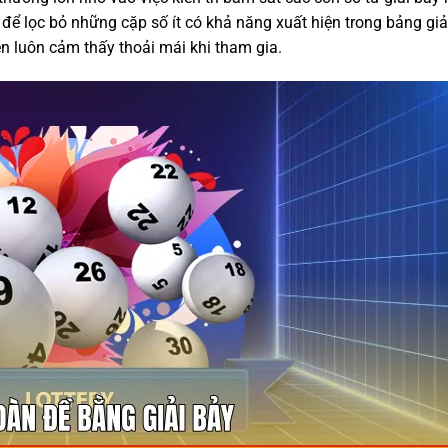
ể lọc bỏ những cặp số ít có khả năng xuất hiện trong bảng giả
n luôn cảm thấy thoải mái khi tham gia.