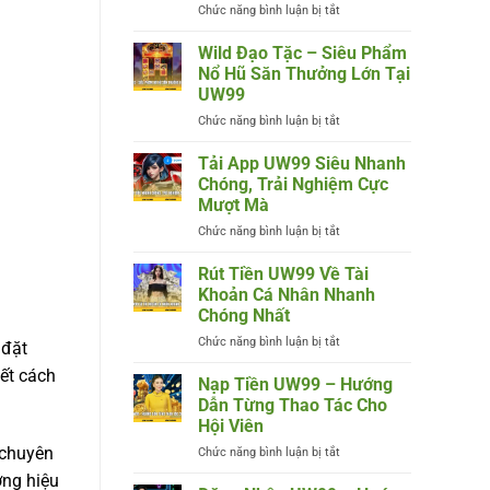
ở
Chức năng bình luận bị tắt
–
Đường
Cơ
Mạt
Hội
Wild Đạo Tặc – Siêu Phẩm
Chược
Săn
Nổ Hũ Săn Thưởng Lớn Tại
–
Thưởng
UW99
Thế
Cực
ở
Chức năng bình luận bị tắt
Giới
Lớn
Wild
Giải
Năm
Đạo
Trí
2026
Tải App UW99 Siêu Nhanh
Tặc
Trí
Chóng, Trải Nghiệm Cực
–
Tuệ
Mượt Mà
Siêu
Đầy
ở
Chức năng bình luận bị tắt
Phẩm
Cuốn
Tải
Nổ
Hút
App
Hũ
Rút Tiền UW99 Về Tài
UW99
Săn
Khoản Cá Nhân Nhanh
Siêu
Thưởng
Chóng Nhất
Nhanh
Lớn
ở
Chức năng bình luận bị tắt
Chóng,
Tại
 đặt
Rút
Trải
UW99
ết cách
Tiền
Nghiệm
Nạp Tiền UW99 – Hướng
UW99
Cực
Dẫn Từng Thao Tác Cho
Về
Mượt
Hội Viên
Tài
Mà
 chuyên
ở
Chức năng bình luận bị tắt
Khoản
Nạp
Cá
ơng hiệu
Tiền
Nhân