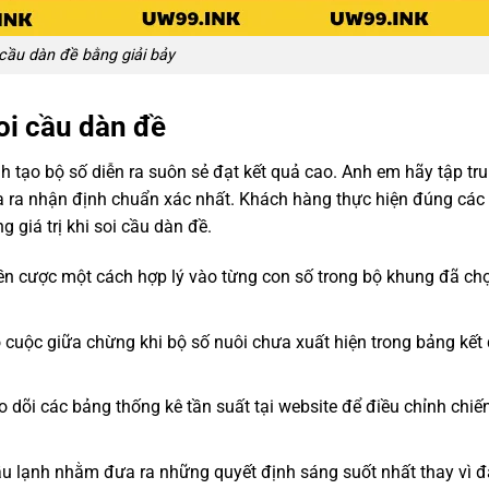
 cầu dàn đề bằng giải bảy
oi cầu dàn đề
ình tạo bộ số diễn ra suôn sẻ đạt kết quả cao. Anh em hãy tập t
 ra nhận định chuẩn xác nhất. Khách hàng thực hiện đúng các 
 giá trị khi
soi cầu dàn đề
.
ền cược một cách hợp lý vào từng con số trong bộ khung đã ch
 cuộc giữa chừng khi bộ số nuôi chưa xuất hiện trong bảng kế
o dõi các bảng thống kê tần suất tại website để điều chỉnh chiế
u lạnh nhằm đưa ra những quyết định sáng suốt nhất thay vì đ