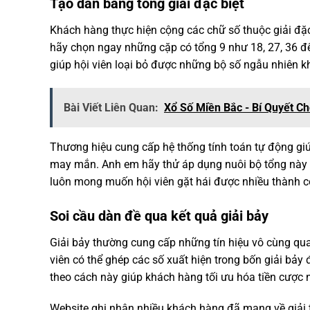
Tạo dàn bằng tổng giải đặc biệt
Khách hàng thực hiện cộng các chữ số thuộc giải đặc
hãy chọn ngay những cặp có tổng 9 như 18, 27, 36 đ
giúp hội viên loại bỏ được những bộ số ngẫu nhiên 
Bài Viết Liên Quan:
Xổ Số Miền Bắc - Bí Quyết C
Thương hiệu cung cấp hệ thống tính toán tự động giúp
may mắn. Anh em hãy thử áp dụng nuôi bộ tổng này t
luôn mong muốn hội viên gặt hái được nhiều thành 
Soi cầu dàn đề qua kết quả giải bảy
Giải bảy thường cung cấp những tín hiệu vô cùng quan
viên có thể ghép các số xuất hiện trong bốn giải bả
theo cách này giúp khách hàng tối ưu hóa tiền cược 
Website ghi nhận nhiều khách hàng đã mang về giải t