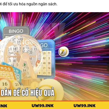
ới để tối ưu hóa nguồn ngân sách.