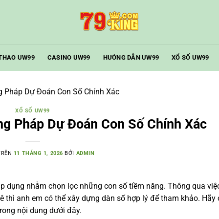
THAO UW99
CASINO UW99
HƯỚNG DẪN UW99
XỔ SỐ UW99
g Pháp Dự Đoán Con Số Chính Xác
XỔ SỐ UW99
ng Pháp Dự Đoán Con Số Chính Xác
TRÊN
11 THÁNG 1, 2026
BỞI
ADMIN
p dụng nhằm chọn lọc những con số tiềm năng. Thông qua việ
 kê thì anh em có thể xây dựng dàn số hợp lý để tham khảo. Hãy
trong nội dung dưới đây.