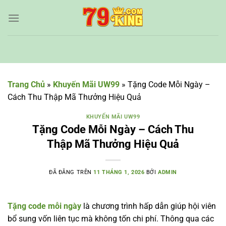
Chuyển
đến
nội
dung
Trang Chủ
»
Khuyến Mãi UW99
»
Tặng Code Mỗi Ngày –
Cách Thu Thập Mã Thưởng Hiệu Quả
KHUYẾN MÃI UW99
Tặng Code Mỗi Ngày – Cách Thu
Thập Mã Thưởng Hiệu Quả
ĐÃ ĐĂNG TRÊN
11 THÁNG 1, 2026
BỞI
ADMIN
Tặng code mỗi ngày
là chương trình hấp dẫn giúp hội viên
bổ sung vốn liên tục mà không tốn chi phí. Thông qua các