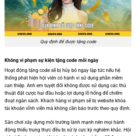
Quy định để được tặng code
Không vi phạm sự kiện tặng code mỗi ngày
Hoạt động tặng code sẽ bị hủy bỏ ngay lập tức nếu hệ
thống phát hiện hội viên có hành vi sử dụng phần mềm
can thiệp. Anh em tuyệt đối không được sử dụng các thủ
thuật đặt cược hai đầu hoặc lợi dụng lỗ hổng để chiếm
đoạt ngân sách. Khách hàng vi phạm sẽ bị website khóa
tài khoản vĩnh viễn mà không cần báo trước theo quy định.
Sân chơi xây dựng môi trường lành mạnh nên mọi hành
động thiếu trung thực đều bị xử lý cực kỳ nghiêm khắc. Hội