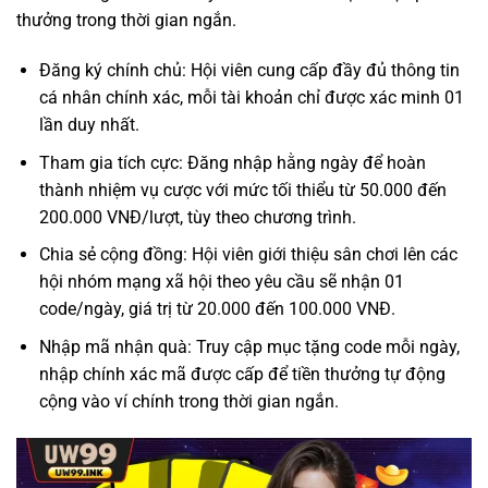
thưởng trong thời gian ngắn.
Đăng ký chính chủ: Hội viên cung cấp đầy đủ thông tin
cá nhân chính xác, mỗi tài khoản chỉ được xác minh 01
lần duy nhất.
Tham gia tích cực: Đăng nhập hằng ngày để hoàn
thành nhiệm vụ cược với mức tối thiểu từ 50.000 đến
200.000 VNĐ/lượt, tùy theo chương trình.
Chia sẻ cộng đồng: Hội viên giới thiệu sân chơi lên các
hội nhóm mạng xã hội theo yêu cầu sẽ nhận 01
code/ngày, giá trị từ 20.000 đến 100.000 VNĐ.
Nhập mã nhận quà: Truy cập mục
tặng code mỗi ngày
,
nhập chính xác mã được cấp để tiền thưởng tự động
cộng vào ví chính trong thời gian ngắn.