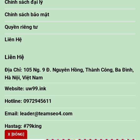
Chính sách đại lý
Chính sách bảo mật
Quyền riêng tư
Liên Hệ
Liên Hệ
Địa Chỉ: 105 Ng. 9 Đ. Nguyên Hồng, Thành Công, Ba Đình,
Hà Nội, Việt Nam
Website: uw99.ink
Hotline: 0972945611
Email:
leader@teamseo4.com
Hastag: #79king
X [ĐÓNG]