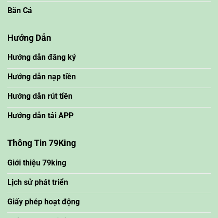
Bắn Cá
Hướng Dẫn
Hướng dẫn đăng ký
Hướng dẫn nạp tiền
Hướng dẫn rút tiền
Hướng dẫn tải APP
Thông Tin 79King
Giới thiệu 79king
Lịch sử phát triển
Giấy phép hoạt động